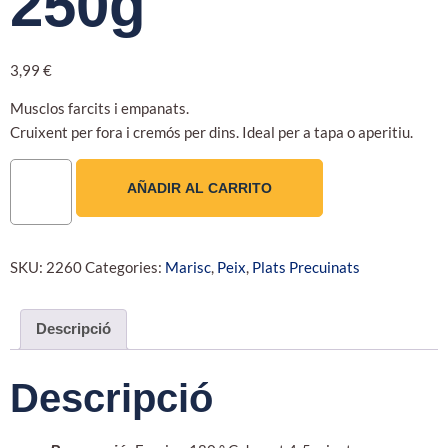
250g
3,99
€
Musclos farcits i empanats.
Cruixent per fora i cremós per dins. Ideal per a tapa o aperitiu.
AÑADIR AL CARRITO
SKU:
2260
Categories:
Marisc
,
Peix
,
Plats Precuinats
Descripció
Descripció