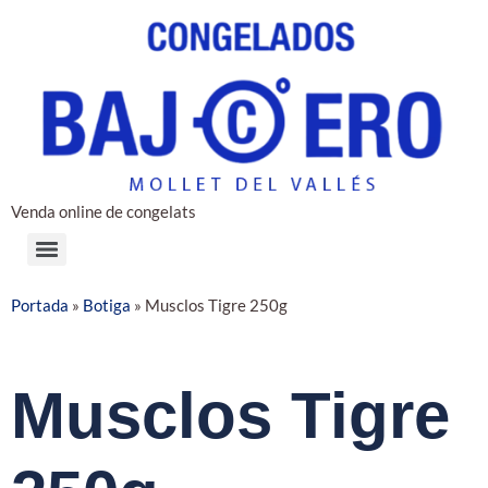
Venda online de congelats
Portada
»
Botiga
»
Musclos Tigre 250g
Musclos Tigre