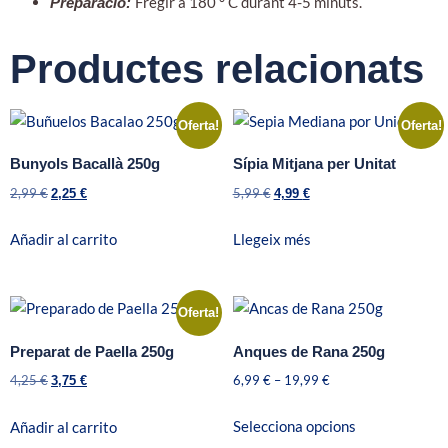
Fregir a 180 ° C durant 4-5 minuts.
Preparació:
Productes relacionats
Oferta!
Oferta!
Bunyols Bacallà 250g
Sípia Mitjana per Unitat
2,99
€
5,99
€
2,25
€
4,99
€
Añadir al carrito
Llegeix més
Oferta!
Preparat de Paella 250g
Anques de Rana 250g
4,25
€
6,99
€
–
19,99
€
3,75
€
Selecciona opcions
Añadir al carrito