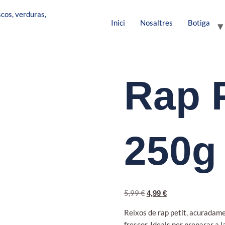
Inici
Nosaltres
Botiga
Rap P
250g
5,99
€
4,99
€
Reixos de rap petit, acuradame
frescor. Ideals per preparar a 