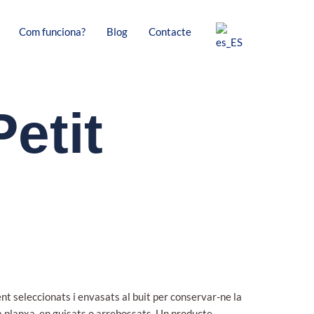
Com funciona?
Blog
Contacte
etit
nt seleccionats i envasats al buit per conservar-ne la
la planxa, en guisats o arrebossats. Un producte