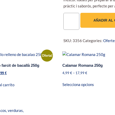
pràctic i saborós, perfecte per
AÑADIR AL
SKU:
3356
Categories:
Oferte
Oferta!
o farcit de bacallà 250g
Calamar Romana 250g
4,99
€
–
17,99
€
,99
€
Selecciona opcions
l carrito