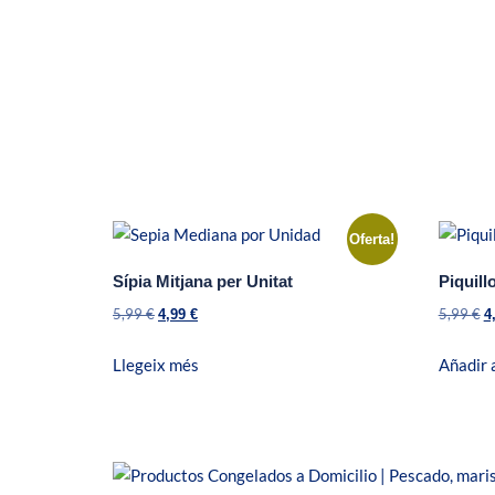
Oferta!
Sípia Mitjana per Unitat
Piquill
5,99
€
5,99
€
4,99
€
4
Llegeix més
Añadir a