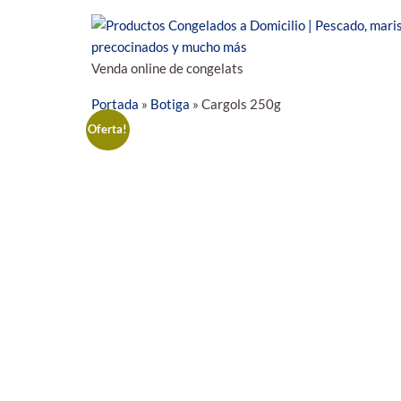
Venda online de congelats
Portada
»
Botiga
»
Cargols 250g
Oferta!