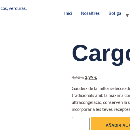
Inici
Nosaltres
Botiga
Carg
4,60
€
3,99
€
Gaudeix de la millor selecció 
tradicionals amb la màxima com
ultracongelació, conserven la s
incorporar a les teves receptes
AÑADIR AL