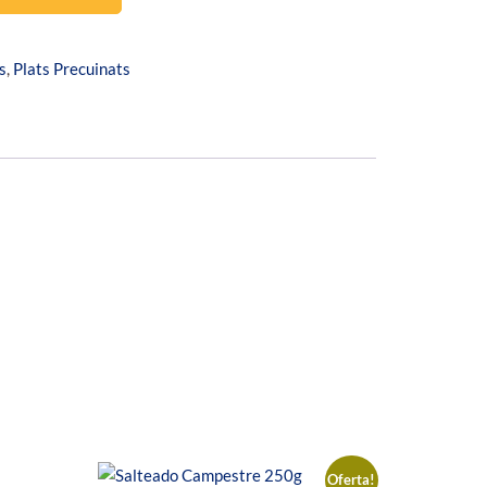
s
,
Plats Precuinats
Oferta!