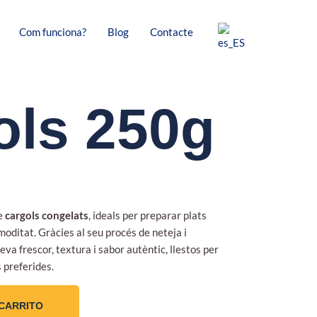
Com funciona?
Blog
Contacte
ols 250g
de
cargols congelats
, ideals per preparar plats
oditat. Gràcies al seu procés de neteja i
eva frescor, textura i sabor autèntic, llestos per
 preferides.
 CARRITO