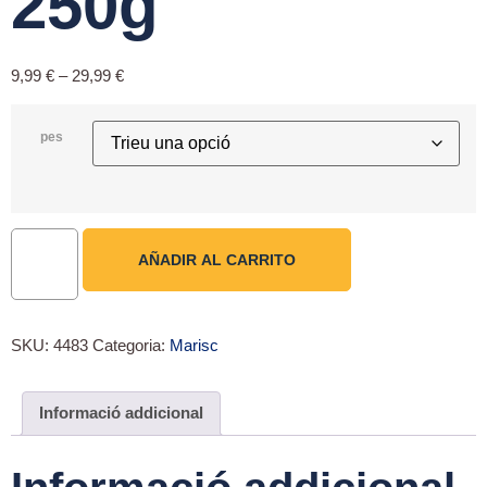
250g
9,99
€
–
29,99
€
pes
AÑADIR AL CARRITO
SKU:
4483
Categoria:
Marisc
Informació addicional