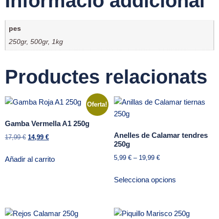
Informació addicional
pes
250gr, 500gr, 1kg
Productes relacionats
Oferta!
Gamba Vermella A1 250g
Anelles de Calamar tendres
17,99
€
14,99
€
250g
5,99
€
–
19,99
€
Añadir al carrito
Selecciona opcions