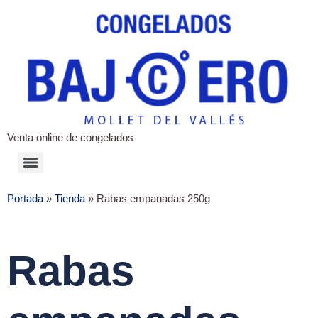
Venta online de congelados
Portada
»
Tienda
»
Rabas empanadas 250g
Rabas