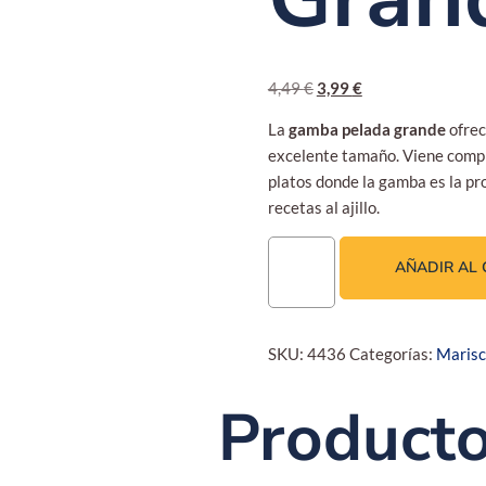
4,49
€
3,99
€
La
gamba pelada grande
ofrec
excelente tamaño. Viene comple
platos donde la gamba es la pro
recetas al ajillo.
AÑADIR AL 
SKU:
4436
Categorías:
Maris
Product