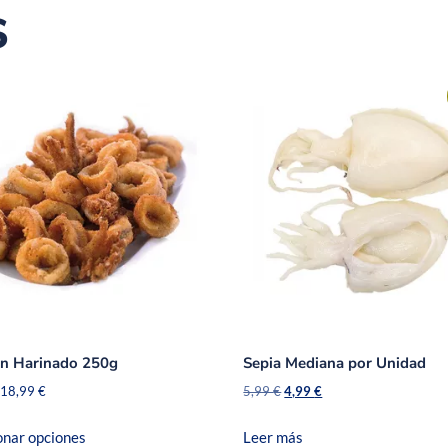
s
on Harinado 250g
Sepia Mediana por Unidad
18,99
€
5,99
€
4,99
€
onar opciones
Leer más